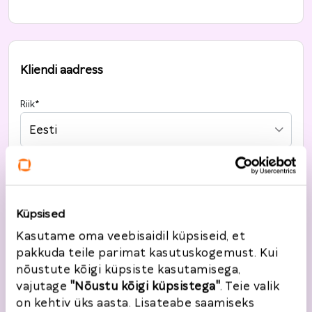
Kliendi aadress
Riik
*
Eesti
Tänav, maja nr.
*
Küpsised
Kasutame oma veebisaidil küpsiseid, et
Linn
*
pakkuda teile parimat kasutuskogemust. Kui
nõustute kõigi küpsiste kasutamisega,
vajutage
"Nõustu kõigi küpsistega"
. Teie valik
on kehtiv üks aasta. Lisateabe saamiseks
Sihtnumber
*