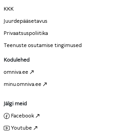
KKK
Juurdepääsetavus
Privaatsuspoliitika
Teenuste osutamise tingimused
Kodulehed
omniva.ee
minu.omniva.ee
Jälgi meid
Facebook
Youtube