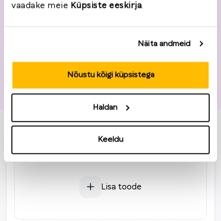
vaadake meie
Küpsiste eeskirja
.
Näita andmeid
Nõustu kõigi küpsistega
Tagastusinfo
Tellimuse number
*
Tellimiskuupäev
*
Haldan
2026
Keeldu
*
Tooted
E
T
K
N
R
L
P
27
28
29
30
31
1
2
3
4
5
6
7
8
9
Lisa toode
10
11
12
13
14
15
16
17
18
19
20
21
22
23