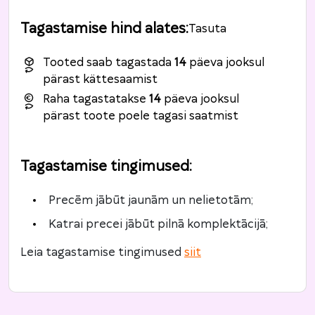
Tagastamise hind alates
:
Tasuta
Tooted saab tagastada
14
päeva jooksul
pärast kättesaamist
Raha tagastatakse
14
päeva jooksul
pärast toote poele tagasi saatmist
Tagastamise tingimused
:
Precēm jābūt jaunām un nelietotām;
Katrai precei jābūt pilnā komplektācijā;
Leia tagastamise tingimused
siit