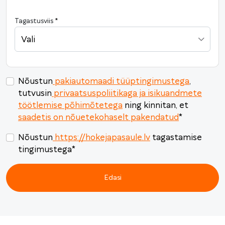
24
25
26
27
28
29
30
Tagastusviis
*
31
1
2
3
4
5
6
Vali
Täna
Tühista
Sulge
Nõustun
pakiautomaadi tüüptingimustega
,
tutvusin
privaatsuspoliitikaga ja isikuandmete
töötlemise põhimõtetega
ning kinnitan, et
saadetis on nõuetekohaselt pakendatud
*
Nõustun
https://hokejapasaule.lv
tagastamise
tingimustega
*
Edasi