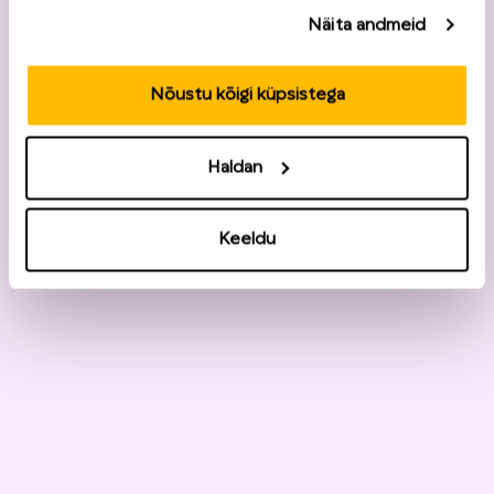
Näita andmeid
Nõustu kõigi küpsistega
Haldan
Keeldu