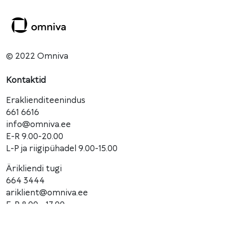
© 2022 Omniva
Kontaktid
Eraklienditeenindus
661 6616
info@omniva.ee
E-R 9.00-20.00
L-P ja riigipühadel 9.00-15.00
Ärikliendi tugi
664 3444
ariklient@omniva.ee
E-R 8.00 - 17.00