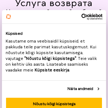
Услуга возврата
Не можете найти свой любимый
интернет-магазин?
Сообщите нам, в каком интернет-
магазине Вы бы хотели пользоваться
Küpsised
услугой возврата товаров Omniva!
Kasutame oma veebisaidil küpsiseid, et
pakkuda teile parimat kasutuskogemust. Kui
nõustute kõigi küpsiste kasutamisega,
vajutage
"Nõustu kõigi küpsistega"
. Teie valik
on kehtiv üks aasta. Lisateabe saamiseks
vaadake meie
Küpsiste eeskirja
.
Näita andmeid
Nõustu kõigi küpsistega