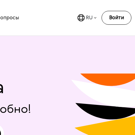
Вопросы
RU
Войти
а
добно!