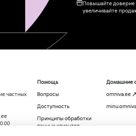
Повышайте доверие 
увеличивайте прода
Помощь
Домашние 
ие частных
Вопросы
omniva.ee
Доступность
minu.omniva
.ee
Принципы обработки
0.00
данных клиентов
праздничные