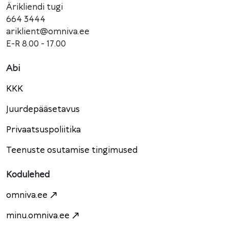
Ärikliendi tugi
664 3444
ariklient@omniva.ee
E-R 8.00 - 17.00
Abi
KKK
Juurdepääsetavus
Privaatsuspoliitika
Teenuste osutamise tingimused
Kodulehed
omniva.ee
minu.omniva.ee