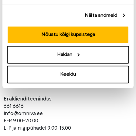
Näita andmeid
Nõustu kõigi küpsistega
Haldan
© 2022 Omniva
Keeldu
Kontaktid
Eraklienditeenindus
661 6616
info@omniva.ee
E-R 9.00-20.00
L-P ja riigipühadel 9.00-15.00