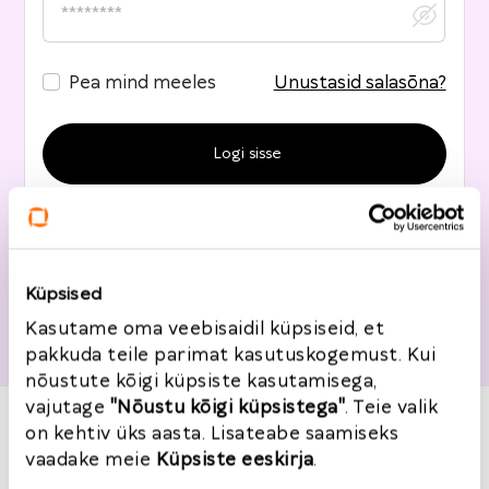
Pea mind meeles
Unustasid salasõna?
Logi sisse Google kaudu
Küpsised
Vajad kontot?
Registreeru siin
Kasutame oma veebisaidil küpsiseid, et
pakkuda teile parimat kasutuskogemust. Kui
nõustute kõigi küpsiste kasutamisega,
vajutage
"Nõustu kõigi küpsistega"
. Teie valik
on kehtiv üks aasta. Lisateabe saamiseks
vaadake meie
Küpsiste eeskirja
.