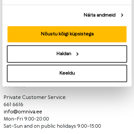
Näita andmeid
Nõustu kõigi küpsistega
Haldan
© 2022 Omniva
Keeldu
Contacts
Private Customer Service:
661 6616
info@omniva.ee
Mon–Fri 9:00-20:00
Sat–Sun and on public holidays 9:00–15:00