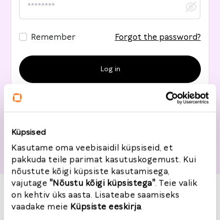
Remember
Forgot the password?
Log in with Google
Küpsised
Don't have an account?
Register
Kasutame oma veebisaidil küpsiseid, et
pakkuda teile parimat kasutuskogemust. Kui
nõustute kõigi küpsiste kasutamisega,
vajutage
"Nõustu kõigi küpsistega"
. Teie valik
on kehtiv üks aasta. Lisateabe saamiseks
vaadake meie
Küpsiste eeskirja
.