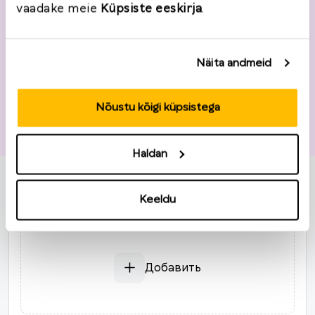
vaadake meie
Küpsiste eeskirja
.
Näita andmeid
Nõustu kõigi küpsistega
Информация о возврате
Номер заказа
*
Дата заказа
*
Haldan
Keeldu
2026
*
Товары
Пн
Вт
Ср
Чт
Пт
Сб
Вс
27
28
29
30
31
1
2
3
4
5
6
7
8
9
Добавить
10
11
12
13
14
15
16
17
18
19
20
21
22
23