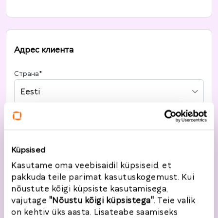
Адрес клиента
Страна
*
Eesti
Улица, номер дома
*
Küpsised
Kasutame oma veebisaidil küpsiseid, et
Город
*
pakkuda teile parimat kasutuskogemust. Kui
nõustute kõigi küpsiste kasutamisega,
vajutage
"Nõustu kõigi küpsistega"
. Teie valik
on kehtiv üks aasta. Lisateabe saamiseks
Почтовый индекс
*